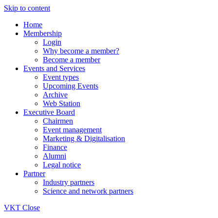
Skip to content
Home
Membership
Login
Why become a member?
Become a member
Events and Services
Event types
Upcoming Events
Archive
Web Station
Executive Board
Chairmen
Event management
Marketing & Digitalisation
Finance
Alumni
Legal notice
Partner
Industry partners
Science and network partners
VKT
Close